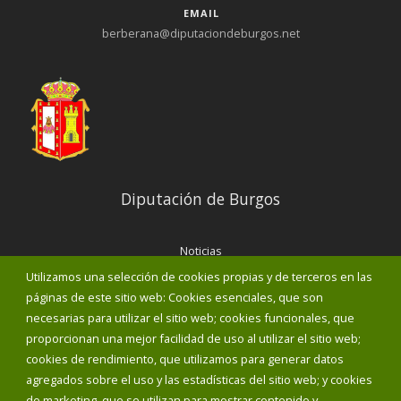
EMAIL
berberana@diputaciondeburgos.net
Diputación de Burgos
Noticias
Eventos
Utilizamos una selección de cookies propias y de terceros en las
Corporación Municipal
páginas de este sitio web: Cookies esenciales, que son
Teléfonos de interés
necesarias para utilizar el sitio web; cookies funcionales, que
proporcionan una mejor facilidad de uso al utilizar el sitio web;
INICIAR SESIÓN
cookies de rendimiento, que utilizamos para generar datos
MAPA WEB
agregados sobre el uso y las estadísticas del sitio web; y cookies
de marketing, que se utilizan para mostrar contenido y