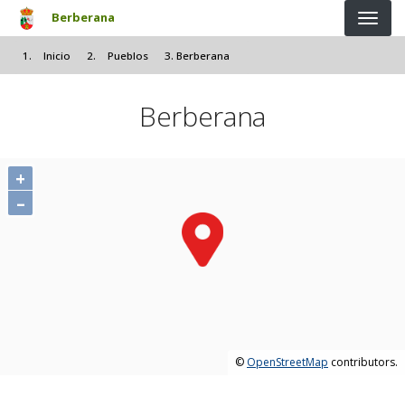
Pasar al contenido principal
Berberana
Inicio
Pueblos
Berberana
Berberana
+
–
©
OpenStreetMap
contributors.