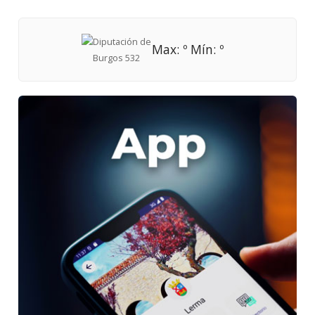
Max: º Mín: º