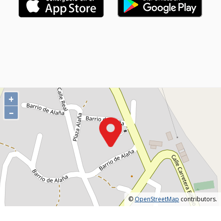
+
–
©
OpenStreetMap
contributors.