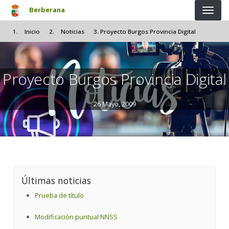
Pasar al contenido principal
Berberana
Inicio
Noticias
Proyecto Burgos Provincia Digital
Proyecto Burgos Provincia Digital
26 Mayo, 2009
Últimas noticias
Prueba de título
Modificación puntual NNSS