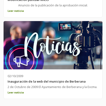
Anuncio de la publicación de la aprobación inicial.
Leer noticia
02/10/2009
Inauguración de la web del municipio de Berberana
2 de Octubre de 2009 El Ayuntamiento de Berberana y la Excma.
Diputacion de Burgos presentan la nueva web del Municipio,
Leer noticia
que pone a disposición de ciudadanos y visitantes toda la
informacion útil y necesaria sobre el municipio y su pueblo.